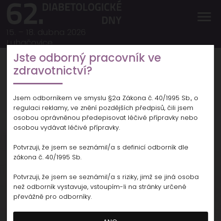
menu
15. – 18. dubna 2026
Luhačovice
Jste odborný pracovník ve
zdravotnictví?
Jsem odborníkem ve smyslu §2a Zákona č. 40/1995 Sb., o
regulaci reklamy, ve znění pozdějších předpisů, čili jsem
osobou oprávněnou předepisovat léčivé přípravky nebo
15. – 18. dubna 2026, Luhačovice
osobou vydávat léčivé přípravky.
Potvrzuji, že jsem se seznámil/a s definicí odborník dle
zákona č. 40/1995 Sb.
Potvrzuji, že jsem se seznámil/a s riziky, jimž se jiná osoba
než odborník vystavuje, vstoupím-li na stránky určené
převážně pro odborníky.