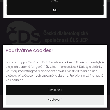
ANO
Pořádá
NE
Používáme cookies!
Související akce
Tyto stránky používají a ukládají soubory cookies. Některé jsou nezbytné
pro jejich správné fungování (tzv. technické cookies). Dále tyto stránky
využívají marketingové a analytické cookies pro zkvalitnění našich
služeb a přizpůsobení zobrazovaného obsahu. Pro jejich využití je nutný
Váš souhlas.
Povolit vše
Nastavení
Copyright © 2023 GALÉN - SYMPOSION s.r.o., All Rights Reserved
tvorba www stránek
People For Net a.s.